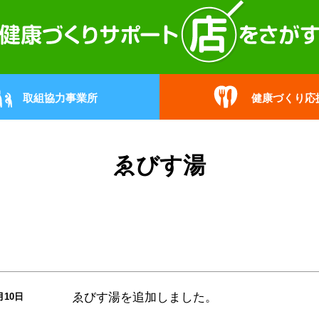
取組協力事業所
健康づくり応
ゑびす湯
ゑびす湯
を追加しました。
月10日