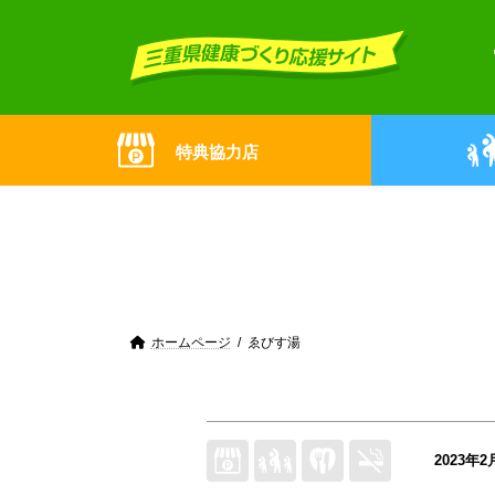
Skip
Skip
to
to
the
the
content
Navigation
特典協力店
ホームページ
ゑびす湯
2023年2