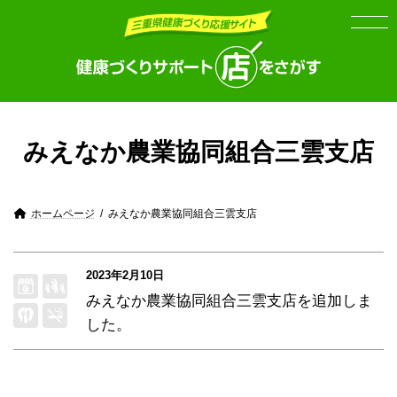
Skip
Skip
to
to
the
the
content
Navigation
みえなか農業協同組合三雲支店
ホームページ
みえなか農業協同組合三雲支店
2023年2月10日
みえなか農業協同組合三雲支店
を追加しま
した。