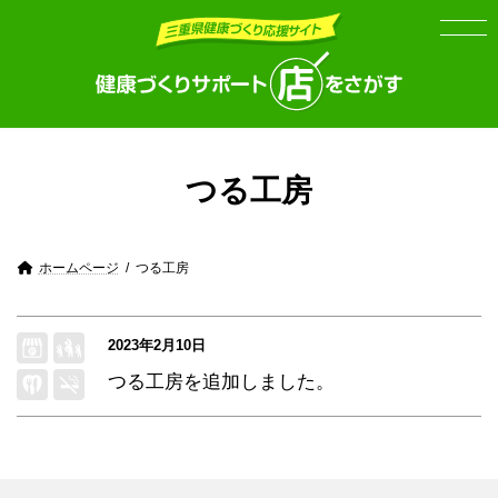
Skip
Skip
to
to
the
the
content
Navigation
つる工房
ホームページ
つる工房
2023年2月10日
つる工房
を追加しました。