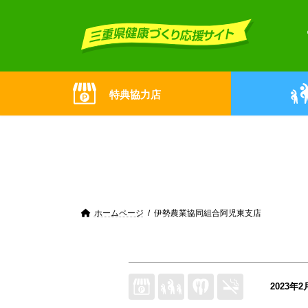
Skip
Skip
to
to
the
the
content
Navigation
特典協力店
ホームページ
伊勢農業協同組合阿児東支店
2023年2