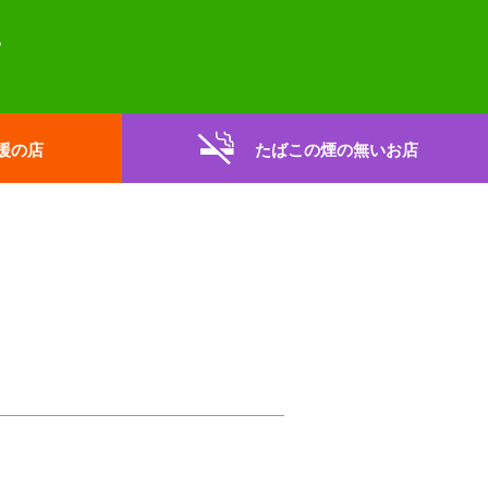
援の店
たばこの煙の無いお店
。