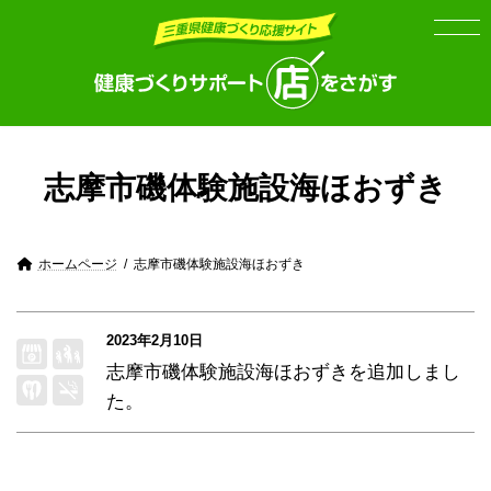
Skip
Skip
to
to
the
the
content
Navigation
志摩市磯体験施設海ほおずき
ホームページ
志摩市磯体験施設海ほおずき
2023年2月10日
志摩市磯体験施設海ほおずき
を追加しまし
た。