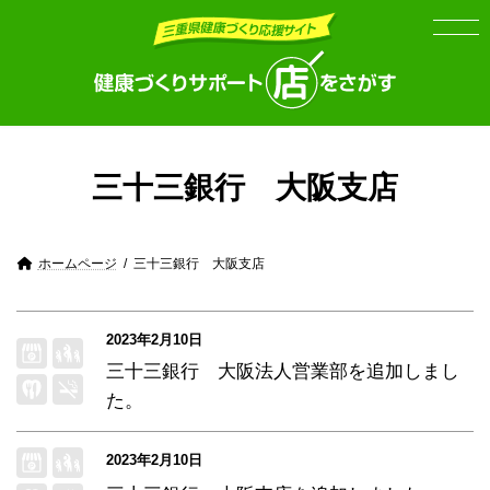
Skip
Skip
to
to
the
the
content
Navigation
三十三銀行 大阪支店
ホームページ
三十三銀行 大阪支店
2023年2月10日
三十三銀行 大阪法人営業部
を追加しまし
た。
2023年2月10日