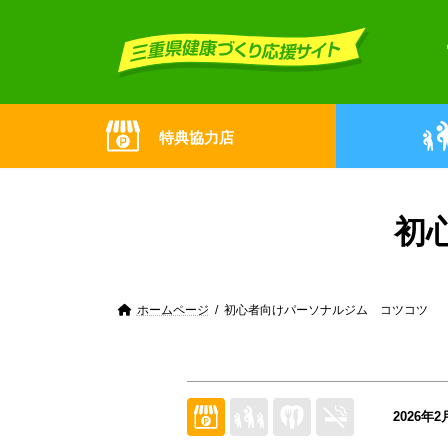
Skip
Skip
to
to
the
the
content
Navigation
特典協力店
初
ホームページ
初心者向けパーソナルジム コツコツ
2026年2