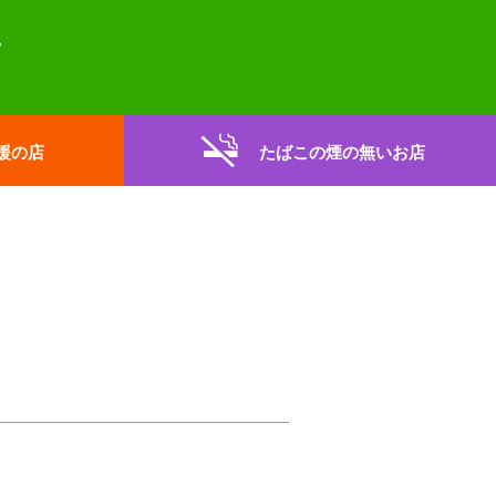
援の店
たばこの煙の無いお店
。