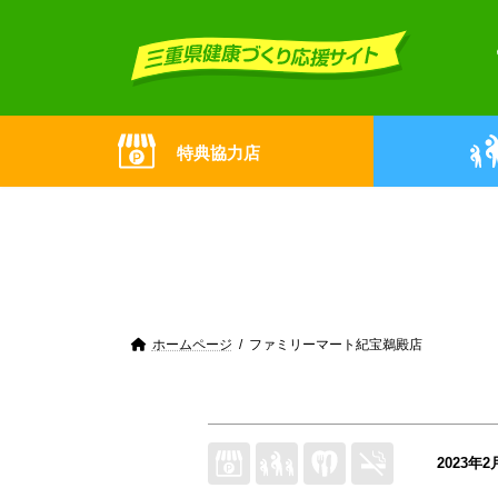
Skip
Skip
to
to
the
the
content
Navigation
特典協力店
ホームページ
ファミリーマート紀宝鵜殿店
2023年2