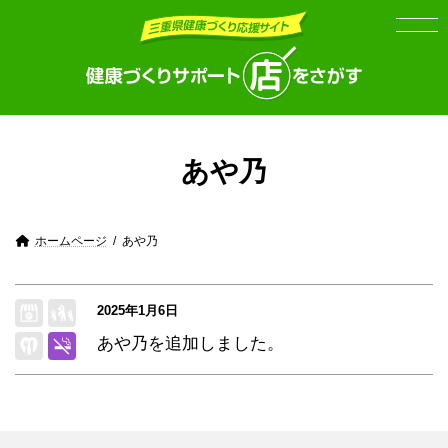
Skip
Skip
to
to
the
the
content
Navigation
あや乃
ホームページ
あや乃
2025年1月6日
あや乃を追加しました。