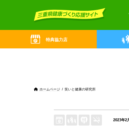
Skip
Skip
to
to
the
the
content
Navigation
特典協力店
ホームページ
笑いと健康の研究所
2023年2