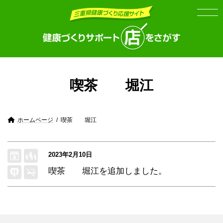
Skip
Skip
to
to
the
the
content
Navigation
喫茶 堀江
ホームページ
喫茶 堀江
2023年2月10日
喫茶 堀江
を追加しました。