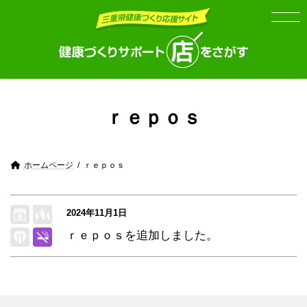
Skip
Skip
to
to
the
the
content
Navigation
ｒｅｐｏｓ
ホームページ
ｒｅｐｏｓ
2024年11月1日
ｒｅｐｏｓを追加しました。