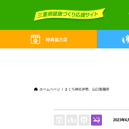
Skip
Skip
to
to
the
the
content
Navigation
特典協力店
ホームページ
まぐろ神社伊勢、山口製麺所
2023年6