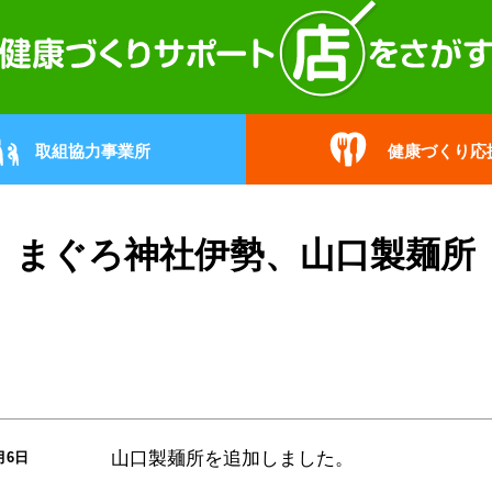
取組協力事業所
健康づくり応
まぐろ神社伊勢、山口製麺所
山口製麺所を追加しました。
月6日