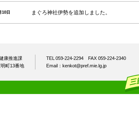
まぐろ神社伊勢
を追加しました。
月10日
健康推進課
TEL 059-224-2294
FAX 059-224-2340
市広明町13番地
Email：kenkot@pref.mie.lg.jp