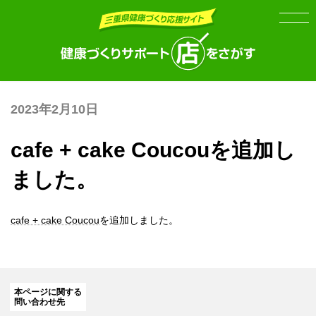
Skip
Skip
to
to
the
the
content
Navigation
2023年2月10日
cafe + cake Coucouを追加し
ました。
cafe + cake Coucou
を追加しました。
本ページに関する
問い合わせ先