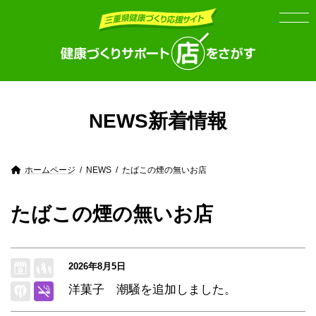
Skip
Skip
to
to
the
the
content
Navigation
NEWS
新着情報
ホームページ
NEWS
たばこの煙の無いお店
たばこの煙の無いお店
2026年8月5日
洋菓子 潮騒を追加しました。