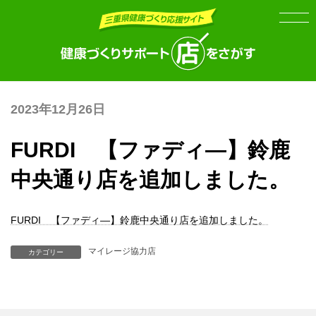
Skip
Skip
to
to
the
the
content
Navigation
2023年12月26日
FURDI 【ファディ―】鈴鹿
中央通り店を追加しました。
FURDI 【ファディ―】鈴鹿中央通り店を追加しました。
マイレージ協力店
カテゴリー