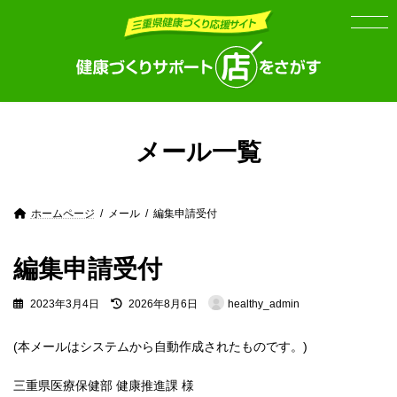
Skip
Skip
to
to
the
the
content
Navigation
メール一覧
ホームページ
メール
編集申請受付
編集申請受付
Last
2023年3月4日
2026年8月6日
healthy_admin
updated
:
(本メールはシステムから自動作成されたものです。)
三重県医療保健部 健康推進課 様