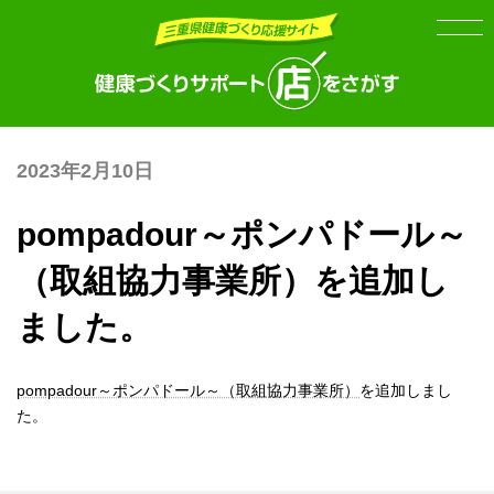
Skip
Skip
to
to
the
the
content
Navigation
2023年2月10日
pompadour～ポンパドール～
（取組協力事業所）を追加し
ました。
pompadour～ポンパドール～（取組協力事業所）
を追加しまし
た。