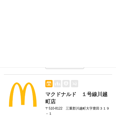
詳細を見る
マックスバリュサンリバー
店
〒510-8121
三重郡川越町高松37
詳細を見る
マクドナルド １号線川越
町店
〒510-8122
三重郡川越町大字豊田３１９
－１