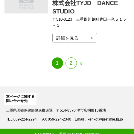
株式会社TYJD DANCE
STUDIO
〒510-8123
三重郡川越町豊田一色５１５
－１
詳細を見る
投
»
1
2
Page
Page
稿
ナ
ビ
本ページに関する
ゲ
問い合わせ先
三重県医療保健部健康推進課
〒514-8570 津市広明町13番地
ー
TEL 059-224-2294
FAX 059-224-2340
Email：kenkot@pref.mie.lg.jp
シ
ョ