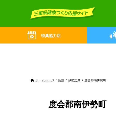
Skip
Skip
to
to
the
the
content
Navigation
特典協力店
ホームページ
店舗
伊勢志摩
度会郡南伊勢町
度会郡南伊勢町