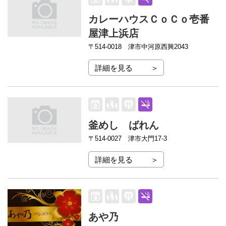
カレーハウスＣｏＣｏ壱番
屋津上浜店
〒514-0018
津市中河原西興2043
詳細を見る
釜めし ばれん
〒514-0027
津市大門17-3
詳細を見る
あや乃