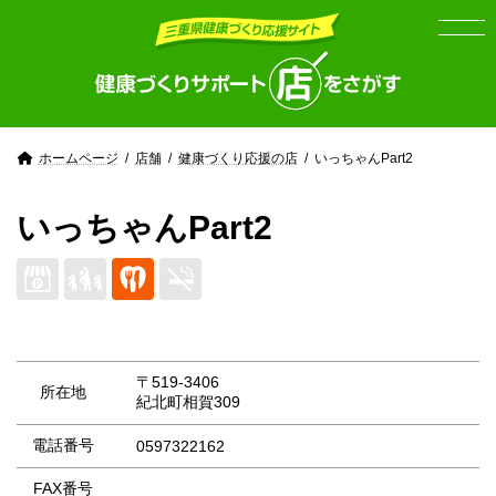
Skip
Skip
to
to
the
the
content
Navigation
ホームページ
店舗
健康づくり応援の店
いっちゃんPart2
いっちゃんPart2
〒519-3406
所在地
紀北町相賀309
電話番号
0597322162
FAX番号