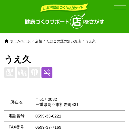
Skip
Skip
to
to
the
the
content
Navigation
ホームページ
店舗
たばこの煙の無いお店
うえ久
うえ久
〒517-0032
所在地
三重県鳥羽市相差町431
電話番号
0599-33-6221
FAX番号
0599-37-7169