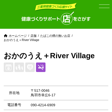
Skip
Skip
to
to
the
the
content
Navigation
ホームページ
店舗
たばこの煙の無いお店
おかのうえ＋River Village
おかのうえ＋River Village
〒517-0046
所在地
鳥羽市幸丘6‐17
電話番号
090-4214-6909