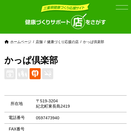
Skip
Skip
to
to
the
the
content
Navigation
ホームページ
店舗
健康づくり応援の店
かっぱ倶楽部
かっぱ倶楽部
〒519-3204
所在地
紀北町東長島2419
電話番号
0597473940
FAX番号