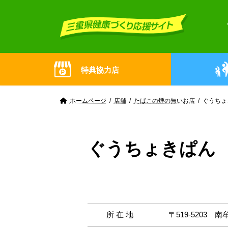
Skip
Skip
to
to
the
the
content
Navigation
特典協力店
ホームページ
店舗
たばこの煙の無いお店
ぐうちょ
ぐうちょきぱん
所在地
〒519-5203
南