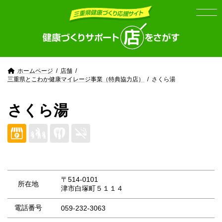
Skip
Skip
to
to
the
the
content
Navigation
ホームページ
店舗
三重県とこわか健康マイレージ事業（特典協力店）
さくら湯
さくら湯
〒514-0101
所在地
津市白塚町５１１４
電話番号
059-232-3063