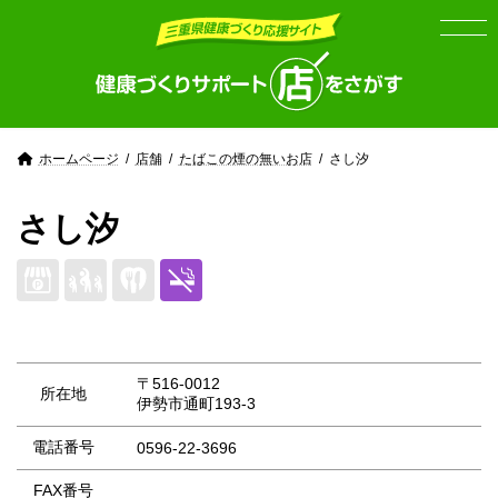
Skip
Skip
to
to
the
the
content
Navigation
ホームページ
店舗
たばこの煙の無いお店
さし汐
さし汐
〒516-0012
所在地
伊勢市通町193-3
電話番号
0596-22-3696
FAX番号