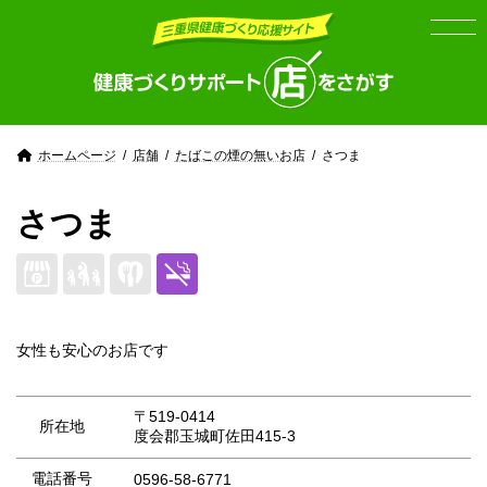
Skip
Skip
to
to
the
the
content
Navigation
ホームページ
店舗
たばこの煙の無いお店
さつま
さつま
女性も安心のお店です
〒519-0414
所在地
度会郡玉城町佐田415-3
電話番号
0596-58-6771