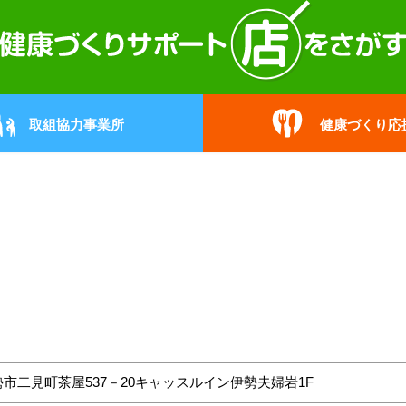
取組協力事業所
健康づくり応
勢市二見町茶屋537－20キャッスルイン伊勢夫婦岩1F