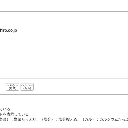
hiro.co.jp
ヘルシー
ヘルシー
(野菜)
(カル)
ている
ドを表示している
野菜）：野菜たっぷり、
（塩分）：塩分控えめ、
（カル）：カルシウムたっ