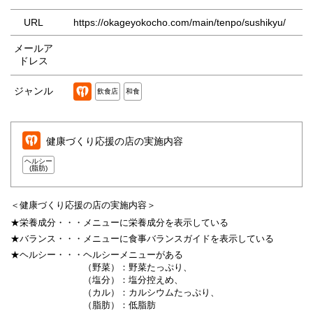
URL
https://okageyokocho.com/main/tenpo/sushikyu/
メールア
ドレス
ジャンル
飲食店
和食
健康づくり応援の店の実施内容
ヘルシー
(脂肪)
＜健康づくり応援の店の実施内容＞
★栄養成分・・・
メニューに栄養成分を表示している
★バランス・・・
メニューに食事バランスガイドを表示している
★ヘルシー・・・
ヘルシーメニューがある
（野菜）：野菜たっぷり、
（塩分）：塩分控えめ、
（カル）：カルシウムたっぷり、
（脂肪）：低脂肪