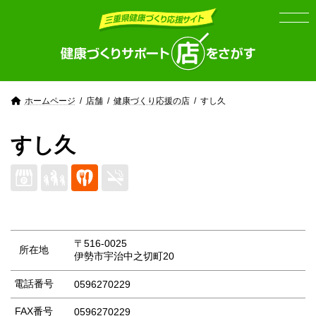
Skip
Skip
to
to
the
the
content
Navigation
ホームページ
店舗
健康づくり応援の店
すし久
すし久
〒516-0025
所在地
伊勢市宇治中之切町20
電話番号
0596270229
FAX番号
0596270229