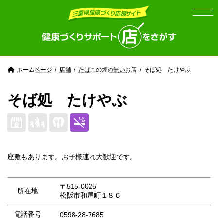
Skip
Skip
to
to
the
the
content
Navigation
ホームページ
店舗
たばこの煙の無いお店
そば処 たけやぶ
そば処 たけやぶ
座敷もあります。お子様連れ大歓迎です。
〒515-0025
所在地
松阪市和屋町１８６
電話番号
0598-28-7685