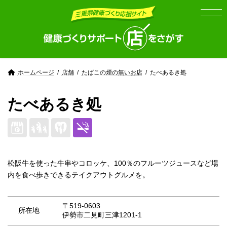
Skip
Skip
to
to
the
the
content
Navigation
ホームページ
店舗
たばこの煙の無いお店
たべあるき処
たべあるき処
松阪牛を使った牛串やコロッケ、100％のフルーツジュースなど場
内を食べ歩きできるテイクアウトグルメを。
〒519-0603
所在地
伊勢市二見町三津1201-1