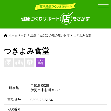
Skip
Skip
to
to
the
the
content
Navigation
ホームページ
店舗
たばこの煙の無いお店
つきよみ食堂
つきよみ食堂
〒516-0028
所在地
伊勢市中村町８３１
電話番号
0596-23-5154
FAX番号