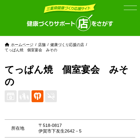
Skip
Skip
to
to
the
the
content
Navigation
ホームページ
店舗
健康づくり応援の店
てっぱん焼 個室宴会 みその
てっぱん焼 個室宴会 みそ
の
〒518-0817
所在地
伊賀市下友生2642－5