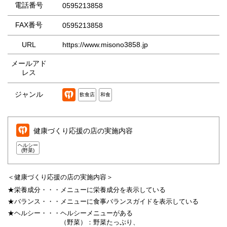
電話番号
0595213858
FAX番号
0595213858
URL
https://www.misono3858.jp
メールアド
レス
ジャンル
飲食店
和食
健康づくり応援の店の実施内容
ヘルシー
(野菜)
＜健康づくり応援の店の実施内容＞
★栄養成分・・・
メニューに栄養成分を表示している
★バランス・・・
メニューに食事バランスガイドを表示している
★ヘルシー・・・
ヘルシーメニューがある
（野菜）：野菜たっぷり、