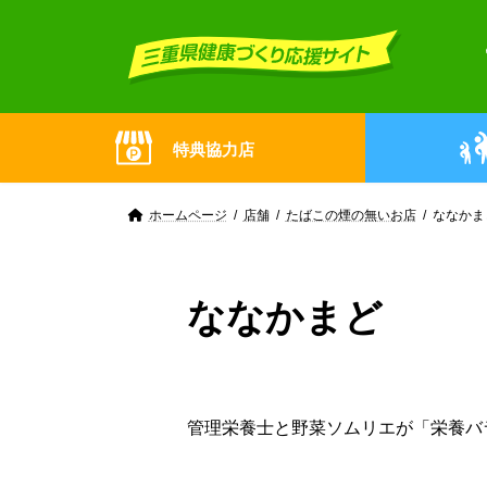
Skip
Skip
to
to
the
the
content
Navigation
特典協力店
ホームページ
店舗
たばこの煙の無いお店
ななかま
ななかまど
管理栄養士と野菜ソムリエが「栄養バ