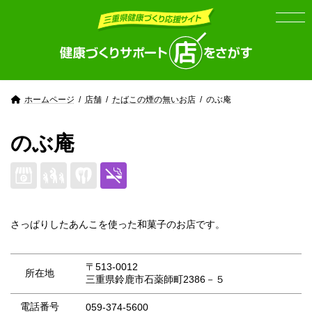
Skip
Skip
to
to
the
the
content
Navigation
ホームページ
店舗
たばこの煙の無いお店
のぶ庵
のぶ庵
さっぱりしたあんこを使った和菓子のお店です。
〒513-0012
所在地
三重県鈴鹿市石薬師町2386－５
電話番号
059-374-5600