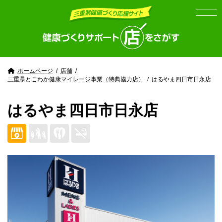
Skip
Skip
to
to
the
the
content
Navigation
ホームページ
店舗
三重県とこわか健康マイレージ事業（特典協力店）
はるやま四日市日永店
はるやま四日市日永店