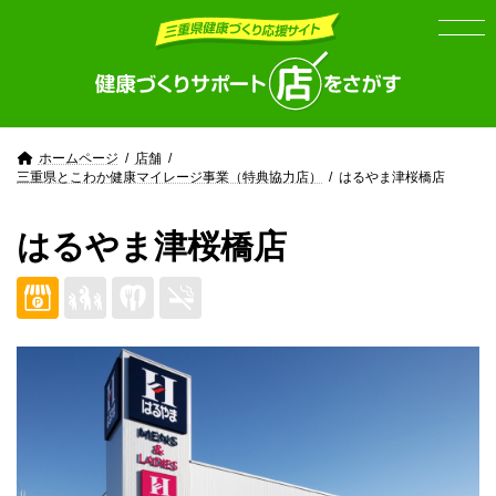
Skip
Skip
to
to
the
the
content
Navigation
ホームページ
店舗
三重県とこわか健康マイレージ事業（特典協力店）
はるやま津桜橋店
はるやま津桜橋店