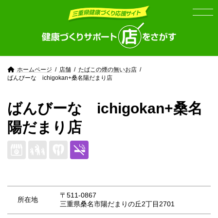
Skip
Skip
to
to
the
the
content
Navigation
ホームページ
店舗
たばこの煙の無いお店
ばんびーな ichigokan+桑名陽だまり店
ばんびーな ichigokan+桑名
陽だまり店
〒511-0867
所在地
三重県桑名市陽だまりの丘2丁目2701