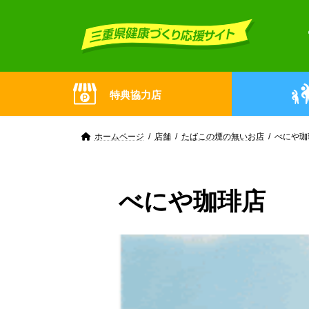
Skip
Skip
to
to
the
the
content
Navigation
特典協力店
ホームページ
店舗
たばこの煙の無いお店
べにや珈
べにや珈琲店