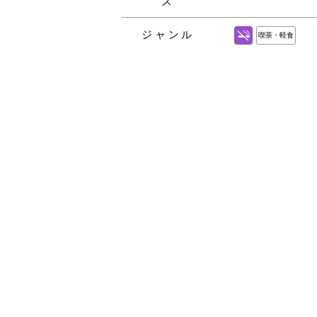
ス
ジャンル
喫茶・軽食