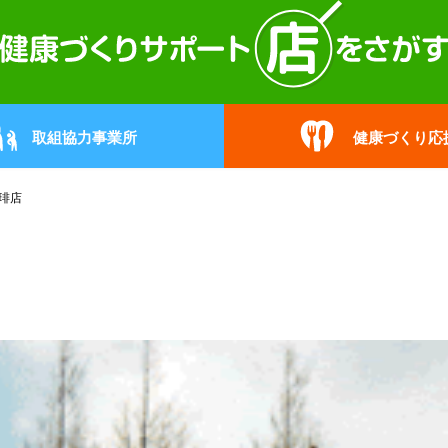
取組協力事業所
健康づくり応
琲店