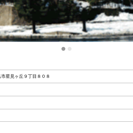
名市星見ヶ丘９丁目８０８