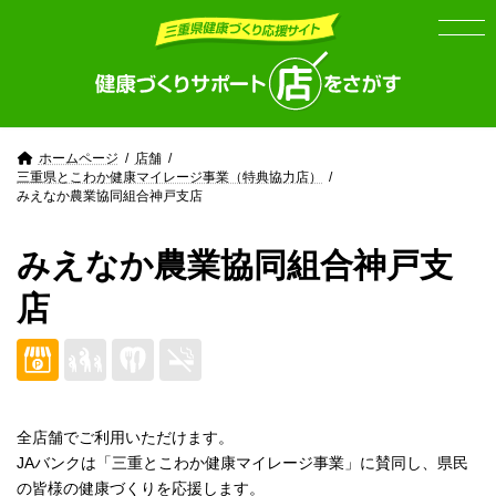
Skip
Skip
to
to
the
the
content
Navigation
ホームページ
店舗
三重県とこわか健康マイレージ事業（特典協力店）
みえなか農業協同組合神戸支店
みえなか農業協同組合神戸支
店
全店舗でご利用いただけます。
JAバンクは「三重とこわか健康マイレージ事業」に賛同し、県民
の皆様の健康づくりを応援します。