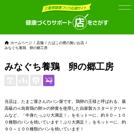
Skip
Skip
to
to
the
the
content
Navigation
ホームページ
店舗
たばこの煙の無いお店
みなぐち養鶏 卵の郷工房
みなぐち養鶏 卵の郷工房
当店は、たまご屋さんのパン屋です。鶏卵の王様と呼ばれる、最
高級の≪烏骨鶏の卵≫の卵黄を使用した自家製カスタードクリー
ムなど、「中身たっぷり大満足！」をモットーに、約９０～１０
０種類のパンを焼いています！ぷり大満足！」をモットーに、約
９０～１００種類のパンを焼いています！