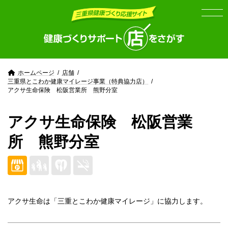
Skip
Skip
to
to
the
the
content
Navigation
ホームページ
店舗
三重県とこわか健康マイレージ事業（特典協力店）
アクサ生命保険 松阪営業所 熊野分室
アクサ生命保険 松阪営業
所 熊野分室
アクサ生命は「三重とこわか健康マイレージ」に協力します。