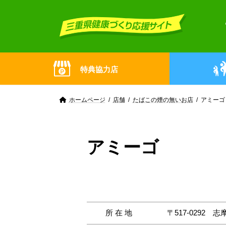
Skip
Skip
to
to
the
the
content
Navigation
特典協力店
ホームページ
店舗
たばこの煙の無いお店
アミーゴ
アミーゴ
所在地
〒517-0292
志摩