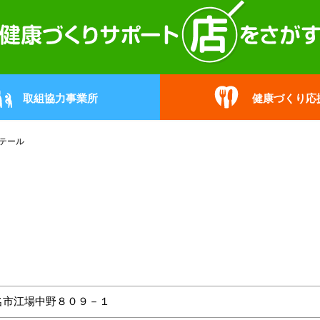
取組協力事業所
健康づくり応
テール
名市江場中野８０９－１