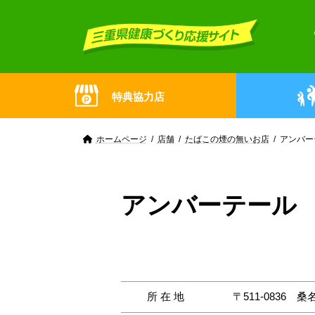
Skip
Skip
to
to
the
the
content
Navigation
特典協力店
ホームページ
店舗
たばこの煙の無いお店
アンバー
アンバーテール
所在地
〒511-0836
桑