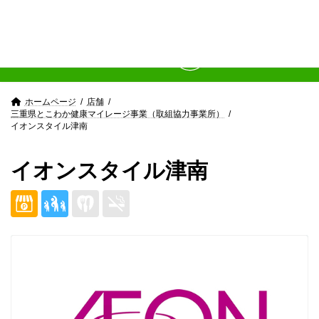
Skip
Skip
to
to
the
the
content
Navigation
ホームページ
店舗
三重県とこわか健康マイレージ事業（取組協力事業所）
イオンスタイル津南
イオンスタイル津南