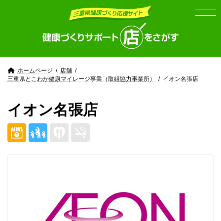
Skip
Skip
to
to
the
the
content
Navigation
ホームページ
店舗
三重県とこわか健康マイレージ事業（取組協力事業所）
イオン名張店
イオン名張店