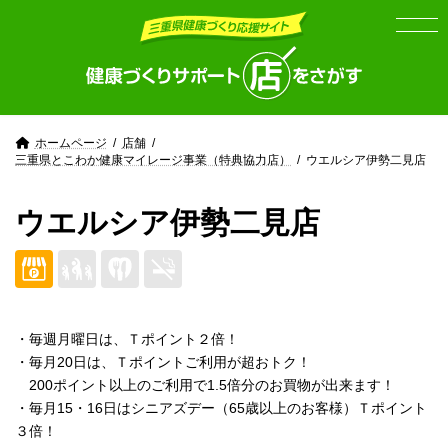
Skip
Skip
to
to
the
the
content
Navigation
ホームページ
店舗
三重県とこわか健康マイレージ事業（特典協力店）
ウエルシア伊勢二見店
ウエルシア伊勢二見店
・毎週月曜日は、Ｔポイント２倍！
・毎月20日は、Ｔポイントご利用が超おトク！
200ポイント以上のご利用で1.5倍分のお買物が出来ます！
・毎月15・16日はシニアズデー（65歳以上のお客様）Ｔポイント
３倍！