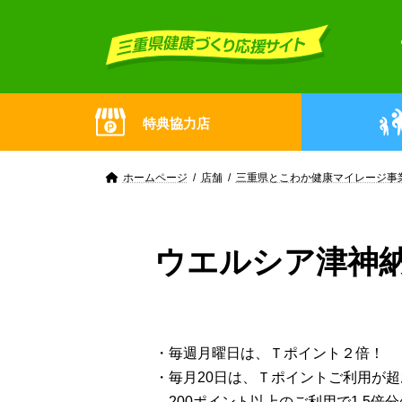
Skip
Skip
to
to
the
the
content
Navigation
特典協力店
ホームページ
店舗
三重県とこわか健康マイレージ事
ウエルシア津神
・毎週月曜日は、Ｔポイント２倍！
・毎月20日は、Ｔポイントご利用が
200ポイント以上のご利用で1.5倍