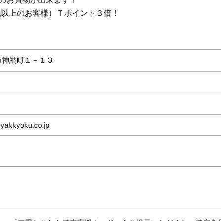
5歳以上のお客様）Ｔポイント３倍！
市神納町１－１３
-yakkyoku.co.jp