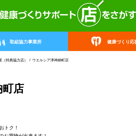
取組協力事業所
健康づくり応
業（特典協力店）
ウエルシア津神納町店
納町店
超おトク！
分のお買物が出来ます！